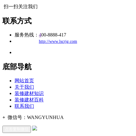
扫一扫关注我们
联系方式
服务热线：
4
00-8888-417
公司
网址：
http://www.lscrjg.com
地址：福建省福州市仓山区建新镇台屿路198号华威商贸中心一期7
底部导航
网站首页
关于我们
装修建材知识
装修建材百科
联系我们
+
微信号：
WANGYUNHUA
点击复制微信