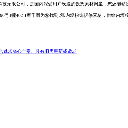
技无限公司，是国内深受用户欢送的设想素材网坐，您还能够找
0号1幢402-1室千图为您找到2张内墙粉饰拆修素材，供给
合逃求省心全案、具有旧房翻新或适老