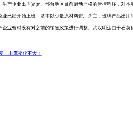
生产企业出库寥寥。邢台地区目前启动严格的管控程序，对本地
企业已经开始上班，基本以少量原材料进厂为主，玻璃产品出库
产企业暂时没有对之前的销售政策进行调整。武汉明达由于石英
复，出库变化不大！