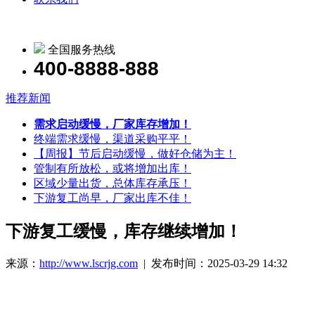
全国服务热线
400-8888-888
推荐新闻
需求启动缓慢，厂家库存增加！
终端需求缓慢，渠道采购平平！
【周报】节后启动缓慢，做好仓储为主！
管制有所放松，或将增加出库！
区域少量出货，总体库存承压！
下游复工尚早，厂家出库不佳！
下游复工缓慢，库存继续增加！
来源：
http://www.lscrjg.com
| 发布时间：2025-03-29 14:32