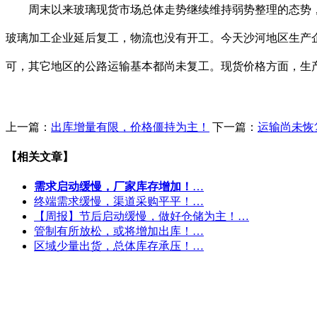
周末以来玻璃现货市场总体走势继续维持弱势整理的态势，
玻璃加工企业延后复工，物流也没有开工。今天沙河地区生产
可，其它地区的公路运输基本都尚未复工。现货价格方面，生
上一篇：
出库增量有限，价格僵持为主！
下一篇：
运输尚未恢
【相关文章】
需求启动缓慢，厂家库存增加！
…
终端需求缓慢，渠道采购平平！…
【周报】节后启动缓慢，做好仓储为主！…
管制有所放松，或将增加出库！…
区域少量出货，总体库存承压！…