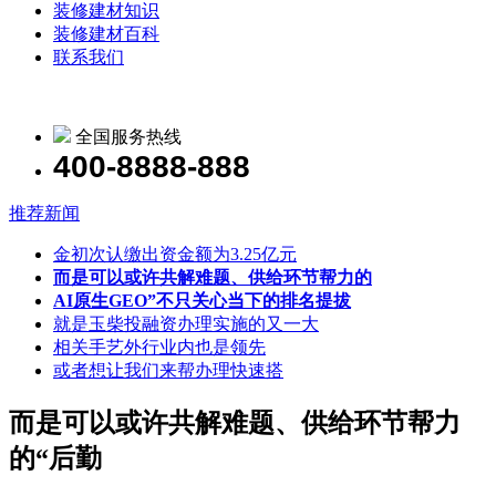
装修建材知识
装修建材百科
联系我们
全国服务热线
400-8888-888
推荐新闻
金初次认缴出资金额为3.25亿元
而是可以或许共解难题、供给环节帮力的
AI原生GEO”不只关心当下的排名提拔
就是玉柴投融资办理实施的又一大
相关手艺外行业内也是领先
或者想让我们来帮办理快速搭
而是可以或许共解难题、供给环节帮力
的“后勤