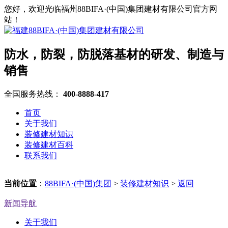
您好，欢迎光临福州88BIFA·(中国)集团建材有限公司官方网
站！
防水，防裂，防脱落基材的研发、制造与
销售
全国服务热线：
400-8888-417
首页
关于我们
装修建材知识
装修建材百科
联系我们
当前位置
：
88BIFA·(中国)集团
>
装修建材知识
>
返回
新闻导航
关于我们