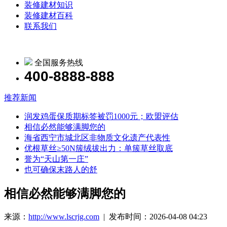
装修建材知识
装修建材百科
联系我们
全国服务热线
400-8888-888
推荐新闻
润发鸡蛋保质期标签被罚1000元；欧盟评估
相信必然能够满脚您的
海省西宁市城北区非物质文化遗产代表性
优根草丝≥50N簇绒拔出力：单簇草丝取底
誉为“天山第一庄”
也可确保末路人的舒
相信必然能够满脚您的
来源：
http://www.lscrjg.com
| 发布时间：2026-04-08 04:23