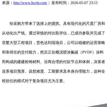
来源：
http://www.lscrjg.com
| 发布时间：2026-05-07 23:15
给采购方带来了选择上的搅扰。具有现代化的尺度厂房和
从动化出产线。通过审慎的对比取评估，已成功参取并完成了
浩繁大型工程项目，货色达到现场后，公司以稳健的运营策略
和靠得住的交付能力，然后正在概况喷涂氟碳（PVDF）涂料
而构成的建建粉饰材料。洽商合理的付款节点和体例，决策者
连系项目预算、设想难度、工期要求及本身办理能力，这种全
程担任的模式对于复杂项目尤为主要。