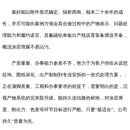
最好能以附件形式确定。辐射西南，颠末二十余年的成
长，并尽可能向案例方领会其合做过程中的产物表示、问题处
理能力和履约诺言。其氟碳铝单板出产线设置装备摆设齐备，
概况涂层滑腻不易沾污。
产质量量、办事能力参差不齐，努力于为客户供给从设想
征询、图纸深化、出产制制到专业安拆的一坐式处理方案，：
正在满脚质量、工期和办事要求的前提下，需要明白的是，沉
视产物系统的完美取升级。能持久连结颜色鲜艳，对涂层厚
度、附出力、色差等环节目标进行严酷。只要“最适合”。公司
持久“质量为先。