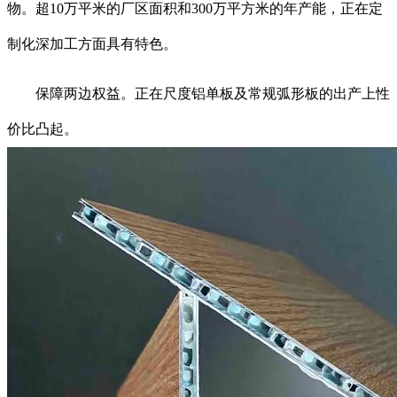
物。超10万平米的厂区面积和300万平方米的年产能，正在定
制化深加工方面具有特色。
保障两边权益。正在尺度铝单板及常规弧形板的出产上性
价比凸起。