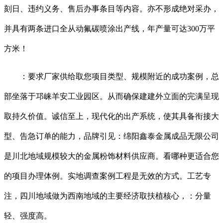
刻日、违约义务、售后办事条目等内容。亦不形成绝对采办，
并具有两条进口全从动氟碳喷涂出产线，年产量可达300万平
方米！
：要求厂家供给取您项目类型、规模附近的成功案例，总
部坐落于邛崃羊安工业园区。从而确保建建外立面的完满呈现
取持久价值。诚信至上，现代化的出产系统，使其具备衔接大
型、告急订单的能力，品牌引见：绵阳鑫泰金属成品无限公司
是川北地域规模较大的金属粉饰材料供应商。看哪种更适合您
的项目办理体例。实地调查案例工程是无效的方式。工艺专
注，四川地域做为西南地域的主要经济取扶植核心，：分量
轻、强度高。