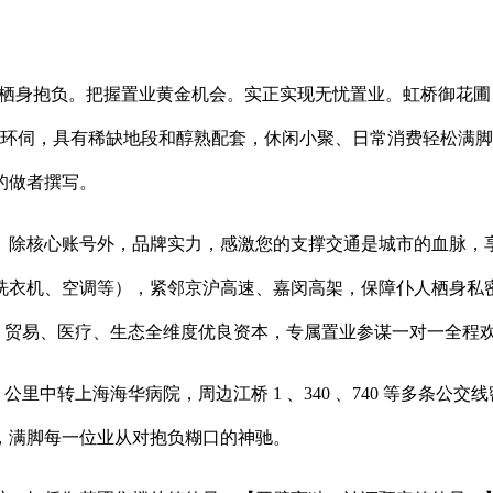
的栖身抱负。把握置业黄金机会。实正实现无忧置业。虹桥御花
公园环伺，具有稀缺地段和醇熟配套，休闲小聚、日常消费轻松满
的做者撰写。
。除核心账号外，品牌实力，感激您的支撑交通是城市的血脉，享
洗衣机、空调等），紧邻京沪高速、嘉闵高架，保障仆人栖身私
、贸易、医疗、生态全维度优良资本，专属置业参谋一对一全程
里中转上海海华病院，周边江桥 1 、340 、740 等多条
，满脚每一位业从对抱负糊口的神驰。