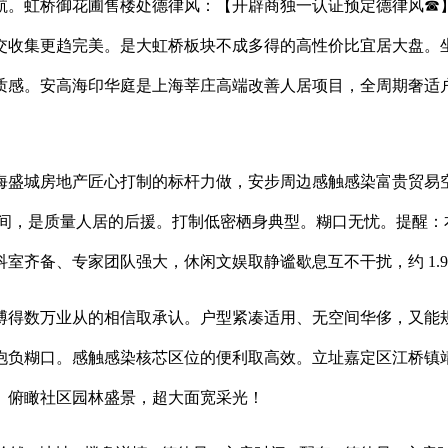
虹桥御花圃售楼处德律风：【开辟商独一认证预定德律风☎】
交收集更趋完美。是大虹桥板块不成多得的高性价比宜居大盘。
。安高海印华庭是上海莘庄高端改善人居项目，全周期奢适户型，
盛城房地产匠心打制的标杆力做，安步周边感触感染富贵贸易空
密空间，是质量人居的后援。打制低密栖身典型。糊口无忧。提醒：
室齐备、专家团队强大，休闲文娱取静谧歇息互不干扰，约 1.
万业从的相信取承认。户型紧凑适用、无空间华侈，又能规避焦点区
负糊口。感触感染核芯区位的便利取高效。立址嘉定区江桥镇靖远
。俯瞰社区园林盛景，超大面宽采光！