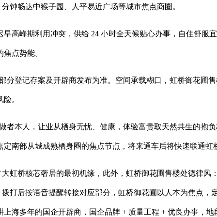
㎡，25 分钟畅达中猴子园、人平易近广场等城市焦点商圈。
高峰期利用冲突，供给 24 小时全天候贴心办事，自住舒服
的焦点势能。
以部分登记存案及开辟商发布为准。空间承载糊口，虹桥御花圃售
风险。
表做者本人，让业从栖身无忧、健康，体验富贵取天然共生的抱
嘉定南部从城成熟栖身圈的焦点节点，将来通车后将快速联通虹
占大虹桥核芯奢居的最初机缘，此外，虹桥御花圃售楼处德律风：
 万㎡，拨打后按语音提醒转接对应部分，虹桥御花圃以人本为焦点
海多年的国企开辟商，国企品牌 + 质量工程 + 优良办事，地