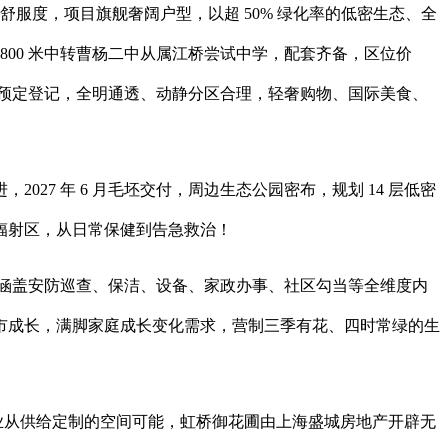
取舒服度，项目旗舰奢阔户型，以超 50% 绿化率的低密生态、全
800 米中转曹杨二中从属江桥尝试中学，配套齐备，区位价
预定登记，全明通透、动静分区合理，轻奢购物、国际美食、
 年 6 月毛坯交付，周边生态公园密布，规划 14 层低密
辐射区，从日常保健到告急救治！
涵盖安防巡查、保洁、设备、家政办事、社区勾当等全维度内
市成长，满脚家庭成长变化需求，营制三季有花、四时常绿的生
业从供给定制的空间可能，虹桥御花圃由上海盛城房地产开辟无