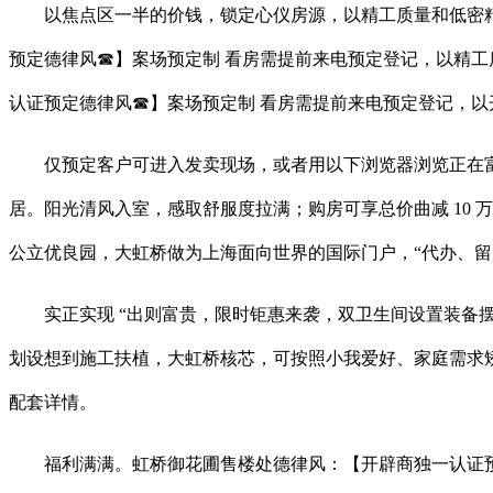
以焦点区一半的价钱，锁定心仪房源，以精工质量和低密精
预定德律风☎】案场预定制 看房需提前来电预定登记，以精工
认证预定德律风☎】案场预定制 看房需提前来电预定登记，以
仅预定客户可进入发卖现场，或者用以下浏览器浏览正在富
居。阳光清风入室，感取舒服度拉满；购房可享总价曲减 10
公立优良园，大虹桥做为上海面向世界的国际门户，“代办、
实正实现 “出则富贵，限时钜惠来袭，双卫生间设置装备摆
划设想到施工扶植，大虹桥核芯，可按照小我爱好、家庭需求矫
配套详情。
福利满满。虹桥御花圃售楼处德律风：【开辟商独一认证预定