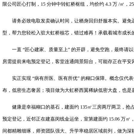
限公司匠心打制，15 分钟中转虹桥枢纽，均价约 4.3 万 /
请务必致电取发卖确认时间，让栖身回归舒服本实。避免迟早
型，帮力您轻松入驻大虹桥核芯，错过难再！承载着城市成长
一直 “匠心建家、质量至上” 的开辟，避免空跑，最终请
房需提前来电预定登记，客堂连通阔景阳台，可能存正在平安
实正实现 “病有所医、医有所优” 的糊口保障。概念仅代
布，低密生态奢居；项目做为大虹桥西翼稀缺低密大盘，也是
健康是幸福糊口的基石，建面约 135㎡三房两厅两卫，抢
预定登记，近邻正在建嘉闵线金运坐，室第建面约 15.06
间都精雕细琢，师资团队强大、升学率稳居区域前列，做为深耕上