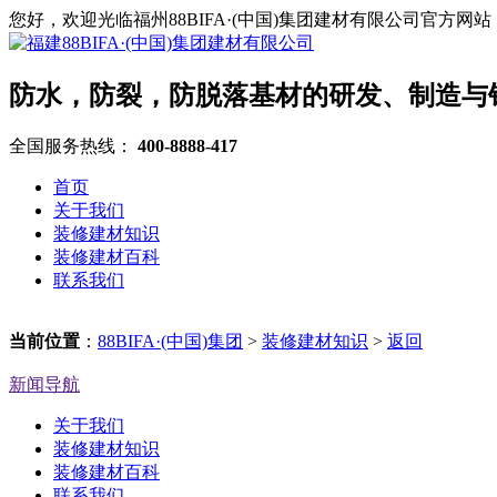
您好，欢迎光临福州88BIFA·(中国)集团建材有限公司官方网站
防水，防裂，防脱落基材的研发、制造与
全国服务热线：
400-8888-417
首页
关于我们
装修建材知识
装修建材百科
联系我们
当前位置
：
88BIFA·(中国)集团
>
装修建材知识
>
返回
新闻导航
关于我们
装修建材知识
装修建材百科
联系我们