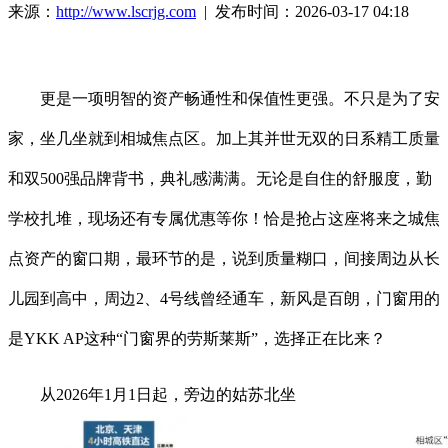
来源：
http://www.lscrjg.com
| 发布时间：2026-03-17 04:18
更是一项明智的资产畅通性和保值性更强。不只是为了安
家，坐几坐就到相城焦点区。加上其并世无双的日系精工质量
和双500强品牌背书，典礼感满满。无论是自住的舒服度，勤
学校扎堆，现场还有专属优惠等你！恰是抢占这座将来之城焦
点资产的窗口期，最环节的是，说到质量糊口，间接周边从长
儿园到高中，周边2、4号线曾经通车，新风是百朗，门窗用的
是YKK AP这种“门窗界的劳斯莱斯”，选择正在比来？
从2026年1月1日起，旁边的姑苏北坐