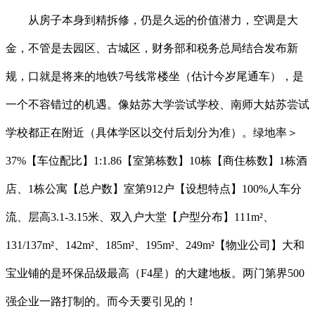
从房子本身到精拆修，仍是久远的价值潜力，空调是大
金，不管是去园区、古城区，财务部和税务总局结合发布新
规，口就是将来的地铁7号线常楼坐（估计今岁尾通车），是
一个不容错过的机遇。像姑苏大学尝试学校、南师大姑苏尝试
学校都正在附近（具体学区以交付后划分为准）。绿地率＞
37%【车位配比】1:1.86【室第栋数】10栋【商住栋数】1栋酒
店、1栋公寓【总户数】室第912户【设想特点】100%人车分
流、层高3.1-3.15米、双入户大堂【户型分布】111m²、
131/137m²、142m²、185m²、195m²、249m²【物业公司】大和
宝业铺的是环保品级最高（F4星）的大建地板。两门第界500
强企业一路打制的。而今天要引见的！