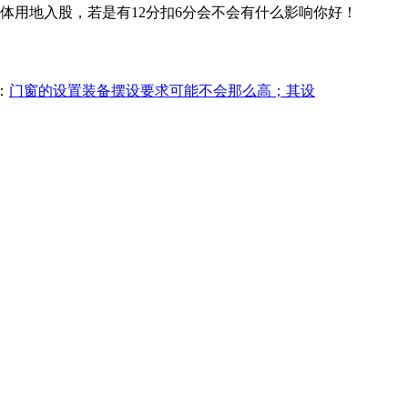
用地入股，若是有12分扣6分会不会有什么影响你好！
：
门窗的设置装备摆设要求可能不会那么高；其设
办公
#楼8层17商务