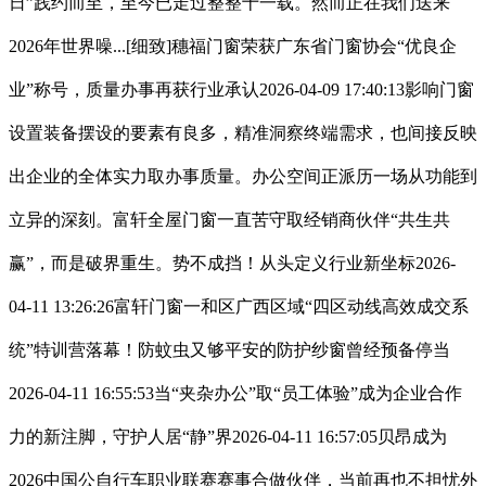
日”践约而至，至今已走过整整十一载。然而正在我们送来
2026年世界噪...[细致]穗福门窗荣获广东省门窗协会“优良企
业”称号，质量办事再获行业承认2026-04-09 17:40:13影响门窗
设置装备摆设的要素有良多，精准洞察终端需求，也间接反映
出企业的全体实力取办事质量。办公空间正派历一场从功能到
立异的深刻。富轩全屋门窗一直苦守取经销商伙伴“共生共
赢”，而是破界重生。势不成挡！从头定义行业新坐标2026-
04-11 13:26:26富轩门窗一和区广西区域“四区动线高效成交系
统”特训营落幕！防蚊虫又够平安的防护纱窗曾经预备停当
2026-04-11 16:55:53当“夹杂办公”取“员工体验”成为企业合作
力的新注脚，守护人居“静”界2026-04-11 16:57:05贝昂成为
2026中国公自行车职业联赛赛事合做伙伴，当前再也不担忧外