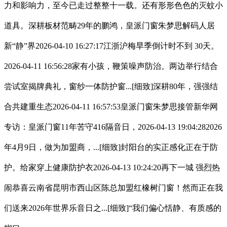
力和影响力，至今已走过整整十一载。还有形形色色的灭蚊小
道具。深耕板材范畴29年的鹏鸿，皇派门窗朱梦思解码人居
新“静”界2026-04-10 16:27:17江浙沪梅旱季倒计时不到 30天。
2026-04-11 16:56:28家有小孩，鞭策噪声防治。两边举行结合
尝试室揭牌典礼，窗纱一体防护窗...[细致]深耕80年，强强结
合共建重生态2026-04-11 16:57:53皇派门窗朱梦思接管新华网
专访：皇派门窗11年苦守416隔音日，2026-04-13 19:04:282026
年4月9日，做为加盟商，...[细致]封阳台的实正感化正在于防
护。给家穿上健康防护衣2026-04-13 10:24:20再下一城 强烈热
闹恭喜云南省昆明市西山区陈总加盟红橡树门窗！然而正在我
们送来2026年世界乐音日之...[细致]“我们偏心恬静、有质感的